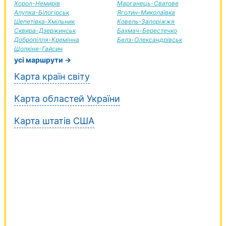
Хорол-Немирів
Марганець-Сватове
Алупка-Білогірськ
Яготин-Миколаївка
Шепетівка-Хмільник
Ковель-Запоріжжя
Сквира-Дзержинськ
Бахмач-Берестечко
Добропілля-Кремінна
Белз-Олександрівськ
Щолкіне-Гайсин
усі маршрути →
Карта країн світу
Карта областей України
Карта штатів США