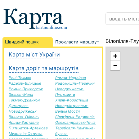
Білопілля-Тл
Швидкий пошук
Прокласти маршрут
Карта міст України
+
−
Карта доріг та маршрутів
Рені-Токмак
Ромни-Надвірна
Радехів-Білицьке
Радомишль-Перечин
Ромни-Приморськ
Новодружеськ-
Зіньків-Мена
Пустомити
Токмак-Джанкой
Хирів-Коростишів
Димитров-
Новодністровськ-
Новодружеськ
Великі Мости
Вінниця-Гнівань
Білогірськ-Радивилів
Арциз-Заставна
Олександрівськ-Тячів
П'ятихатки-Артемове
Теребовля-Кам'янка-
Миколаїв-Охтирка
бузька