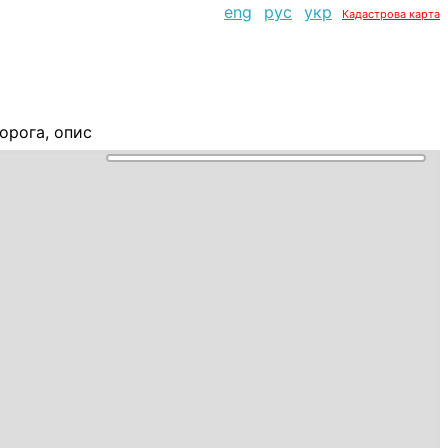
eng
рус
укр
Кадастрова карта
орога, опис