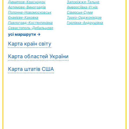
Димитров-Краснодон
Запоріжжя-Тальне
Артемове-Виноградів
Амвросіївка-Угнів
Полонне-Новомосковськ
Сіверськ-Суми
Єнакієве-Каховка
Торез-Орджонікідзе
Павлоград-Костянтинівка
Горлівка-Андрушівка
Севастополь-Дебальцеве
усі маршрути →
Карта країн світу
Карта областей України
Карта штатів США