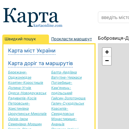
Бобровиця-Де
Швидкий пошук
Прокласти маршрут
Карта міст України
+
−
Карта доріг та маршрутів
Бережани-
Балта-Авдіївка
Орджонікідзе
Ватутіне-Черкаси
Козятин-Коростишів
Погребище-
Долина-Угнів
Кам'янець-
Одеса-Новодружеськ
подільський
Радивилів-Косів
Гайсин-Золотоноша
Петровське-
Галич-Суходільськ
Христинівка
Красилів-
Цюрупинськ-Миколаїв
Свердловськ
Оріхів-Ізюм
Монастирище-
Семенівка-Моршин
Ананьїв