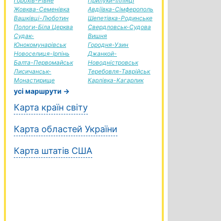
Горохів-Рівне
Прилуки-Іллінці
Жовква-Семенівка
Авдіївка-Сімферополь
Вашківці-Люботин
Шепетівка-Родинське
Пологи-Біла Церква
Свердловськ-Судова
Судак-
Вишня
Юнокомунарівськ
Городня-Узин
Новоселиця-Ірпінь
Джанкой-
Балта-Первомайськ
Новодністровськ
Лисичанськ-
Теребовля-Таврійськ
Монастирище
Карлівка-Кагарлик
усі маршрути →
Карта країн світу
Карта областей України
Карта штатів США