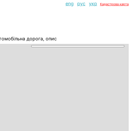
eng
рус
укр
Кадастрова карта
омобільна дорога, опис