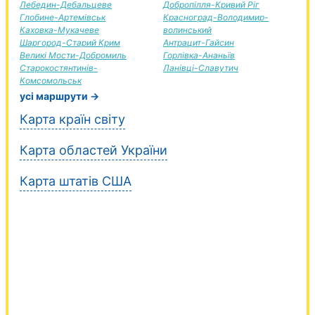
Лебедин-Дебальцеве
Добропілля-Кривий Ріг
Глобине-Артемівськ
Красноград-Володимир-
Каховка-Мукачеве
волинський
Шаргород-Старий Крим
Антрацит-Гайсин
Великі Мости-Добромиль
Горлівка-Ананьїв
Старокостянтинів-
Ланівці-Славутич
Комсомольськ
усі маршрути →
Карта країн світу
Карта областей України
Карта штатів США