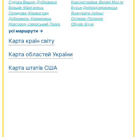
Судова Вишня-Дубровиця
Красногорівка-Великі Мости
Борщів-Марганець
Буськ-Дніпродзержинськ
Селидове-Кіровоград
Ясинувата-Іллінці
Добромиль-Кременець
Охтирка-Полонне
Новгород-сіверський-Торез
Обухів-Буча
усі маршрути →
Карта країн світу
Карта областей України
Карта штатів США