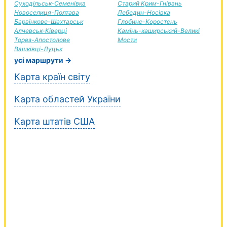
Суходільськ-Семенівка
Старий Крим-Гнівань
Новоселиця-Полтава
Лебедин-Носівка
Барвінкове-Шахтарськ
Глобине-Коростень
Алчевськ-Ківерці
Камінь-каширський-Великі
Торез-Апостолове
Мости
Вашківці-Луцьк
усі маршрути →
Карта країн світу
Карта областей України
Карта штатів США