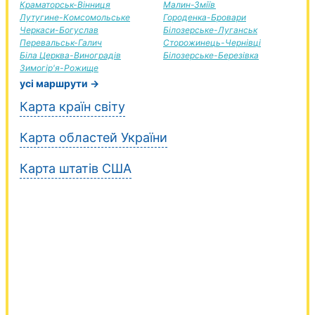
Краматорськ-Вінниця
Малин-Зміїв
Лутугине-Комсомольське
Городенка-Бровари
Черкаси-Богуслав
Білозерське-Луганськ
Перевальськ-Галич
Сторожинець-Чернівці
Біла Церква-Виноградів
Білозерське-Березівка
Зимогір'я-Рожище
усі маршрути →
Карта країн світу
Карта областей України
Карта штатів США