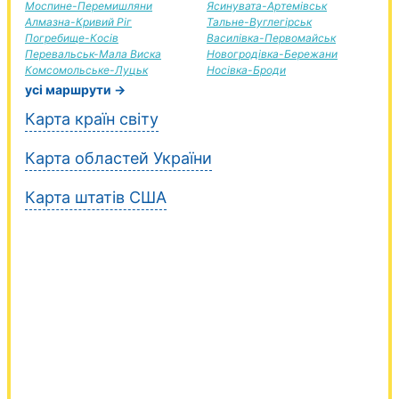
Моспине-Перемишляни
Ясинувата-Артемівськ
Алмазна-Кривий Ріг
Тальне-Вуглегірськ
Погребище-Косів
Василівка-Первомайськ
Перевальськ-Мала Виска
Новогродівка-Бережани
Комсомольське-Луцьк
Носівка-Броди
усі маршрути →
Карта країн світу
Карта областей України
Карта штатів США