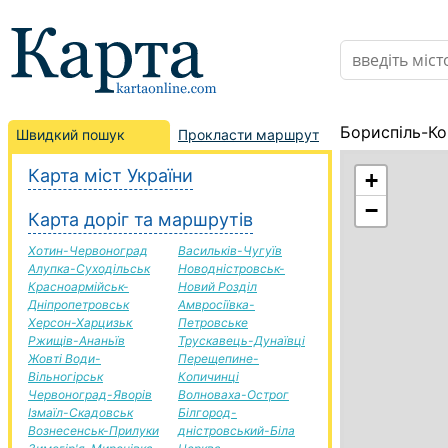
Бориспіль-Ко
Швидкий пошук
Прокласти маршрут
Карта міст України
+
−
Карта доріг та маршрутів
Хотин-Червоноград
Васильків-Чугуїв
Алупка-Суходільськ
Новодністровськ-
Красноармійськ-
Новий Розділ
Дніпропетровськ
Амвросіївка-
Херсон-Харцизьк
Петровське
Ржищів-Ананьїв
Трускавець-Дунаївці
Жовті Води-
Перещепине-
Вільногірськ
Копичинці
Червоноград-Яворів
Волноваха-Острог
Ізмаїл-Скадовськ
Білгород-
Вознесенськ-Прилуки
дністровський-Біла