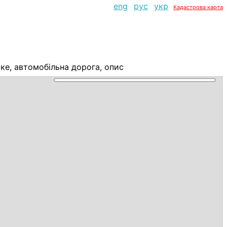
eng
рус
укр
Кадастрова карта
е, автомобільна дорога, опис