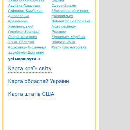
Зимогір'я-Миронівка
Церква
Авдіївка-Харцизьк
Одеса-Зіньків
Гайворон-Кам'янка-
Мостиська-Кам'янка-
дніпровська
дніпровська
Кременчук-
Вільногірськ-Соснівка
Хмельницький
Новоукраїнка-
Горлівка-Вашківці
Рожище
Яворів-Кам'янка
Кіровське-Мар'їнка
Угнів-Соледар
Збараж-Зміїв
Корюківка-Тисмениця
Хуст-Красногорівка
Здолбунів-Дрогобич
усі маршрути →
Карта країн світу
Карта областей України
Карта штатів США