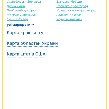
Старобільськ-Зоринськ
Білицьке-Лебедин
Дубно-Рахів
Соснівка-Красноград
Помічна-Енергодар
Новодружеськ-Красноград
Щолкіне-Добромиль
Авдіївка-Каховка
Гірське-Остер
Ходорів-Інкерман
усі маршрути →
Карта країн світу
Карта областей України
Карта штатів США