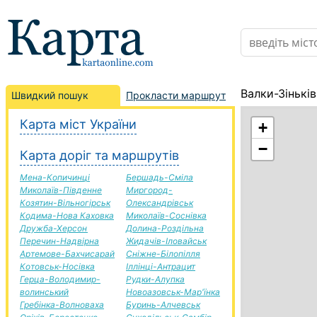
Валки-Зінькі
Швидкий пошук
Прокласти маршрут
Карта міст України
+
−
Карта доріг та маршрутів
Мена-Копичинці
Бершадь-Сміла
Миколаїв-Південне
Миргород-
Козятин-Вільногірськ
Олександрівськ
Кодима-Нова Каховка
Миколаїв-Соснівка
Дружба-Херсон
Долина-Роздільна
Перечин-Надвірна
Жидачів-Іловайськ
Артемове-Бахчисарай
Сніжне-Білопілля
Котовськ-Носівка
Іллінці-Антрацит
Герца-Володимир-
Рудки-Алупка
волинський
Новоазовськ-Мар'їнка
Гребінка-Волноваха
Буринь-Алчевськ