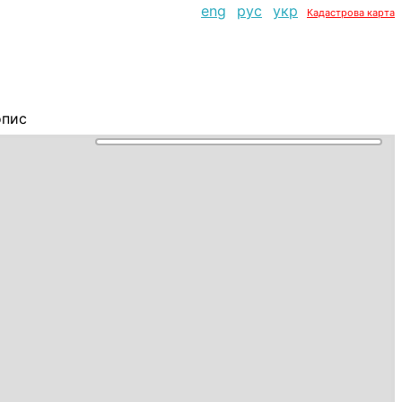
eng
рус
укр
Кадастрова карта
опис