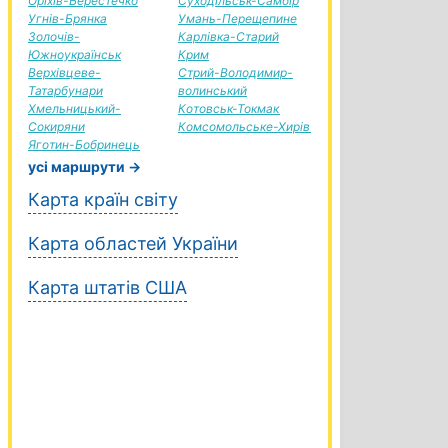
Оріхів-Берестечко
Суходільськ-Самбір
Угнів-Брянка
Умань-Перещепине
Золочів-
Карлівка-Старий
Южноукраїнськ
Крим
Верхівцеве-
Стрий-Володимир-
Татарбунари
волинський
Хмельницький-
Котовськ-Токмак
Сокиряни
Комсомольське-Хирів
Яготин-Бобринець
усі маршрути →
Карта країн світу
Карта областей України
Карта штатів США