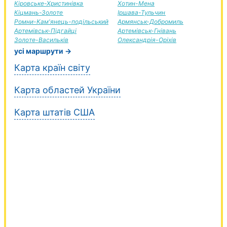
Кіровське-Христинівка
Хотин-Мена
Кіцмань-Золоте
Іршава-Тульчин
Ромни-Кам'янець-подільський
Армянськ-Добромиль
Артемівськ-Підгайці
Артемівськ-Гнівань
Золоте-Васильків
Олександрія-Оріхів
усі маршрути →
Карта країн світу
Карта областей України
Карта штатів США