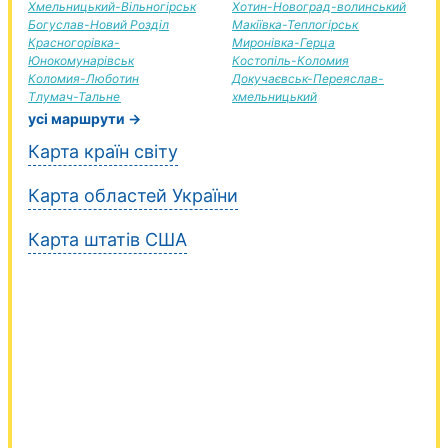
Хмельницький-Вільногірськ
Хотин-Новоград-волинський
Богуслав-Новий Розділ
Макіївка-Теплогірськ
Красногорівка-
Миронівка-Герца
Юнокомунарівськ
Костопіль-Коломия
Коломия-Люботин
Докучаєвськ-Переяслав-
Тлумач-Тальне
хмельницький
усі маршрути →
Карта країн світу
Карта областей України
Карта штатів США