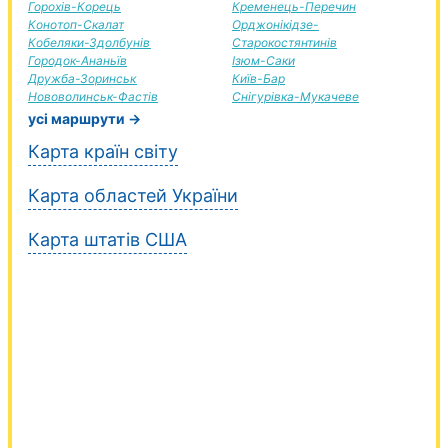
Горохів-Корець
Кременець-Перечин
Конотоп-Скалат
Орджонікідзе-
Кобеляки-Здолбунів
Старокостянтинів
Городок-Ананьїв
Ізюм-Саки
Дружба-Зоринськ
Київ-Бар
Нововолинськ-Фастів
Снігурівка-Мукачеве
усі маршрути →
Карта країн світу
Карта областей України
Карта штатів США