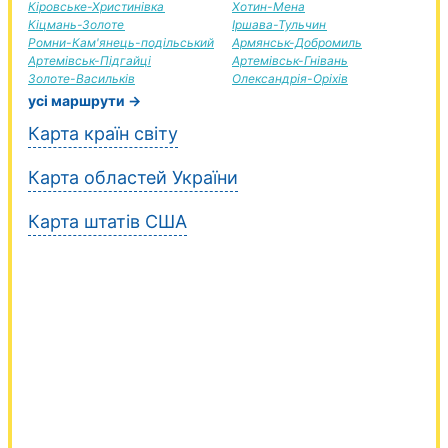
Кіровське-Христинівка
Хотин-Мена
Кіцмань-Золоте
Іршава-Тульчин
Ромни-Кам'янець-подільський
Армянськ-Добромиль
Артемівськ-Підгайці
Артемівськ-Гнівань
Золоте-Васильків
Олександрія-Оріхів
усі маршрути →
Карта країн світу
Карта областей України
Карта штатів США