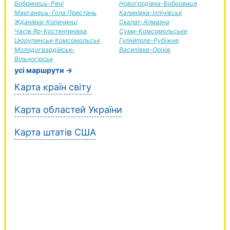
Бобринець-Рені
Новогродівка-Бобровиця
Марганець-Гола Пристань
Калинівка-Іллічівськ
Жданівка-Копичинці
Скалат-Алмазна
Часів Яр-Костянтинівка
Суми-Комсомольське
Цюрупинськ-Комсомольськ
Гуляйполе-Рубіжне
Молодогвардійськ-
Василівка-Оріхів
Вільногірськ
усі маршрути →
Карта країн світу
Карта областей України
Карта штатів США