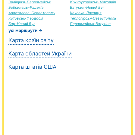
Заліщики-Первомайськ
Южноукраїнськ-Миколаїв
Бобринець-Радехів
Батурин-Новий Буг
Апостолове-Севастополь
Каховка-Лохвиця
Котовськ-Феодосія
Теплогірськ-Севастополь
Бар-Новий Буг
Первомайськ-Ватутіне
усі маршрути →
Карта країн світу
Карта областей України
Карта штатів США