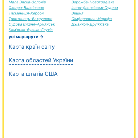
Мала Виска-Золочів
Ворожба-Новогродівка
Сквира-Барвінкове
Івано-франківськ-Судова
Тисмениця-Херсон
Вишня
Тростянець-Вахрушеве
Сімферополь-Мерефа
Судова Вишня-Армянськ
Джанкой-Дружківка
Кам'янка-бузька-Глухів
усі маршрути →
Карта країн світу
Карта областей України
Карта штатів США