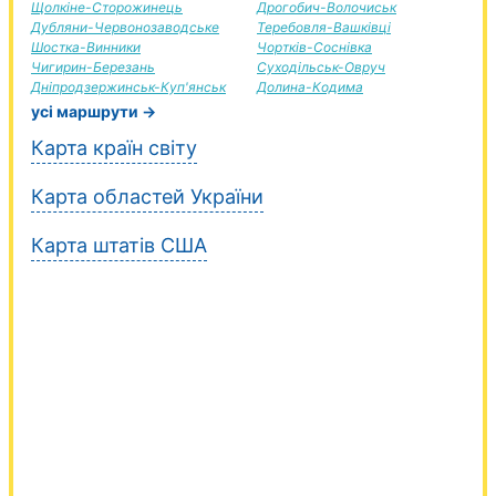
Щолкіне-Сторожинець
Дрогобич-Волочиськ
Дубляни-Червонозаводське
Теребовля-Вашківці
Шостка-Винники
Чортків-Соснівка
Чигирин-Березань
Суходільськ-Овруч
Дніпродзержинськ-Куп'янськ
Долина-Кодима
усі маршрути →
Карта країн світу
Карта областей України
Карта штатів США