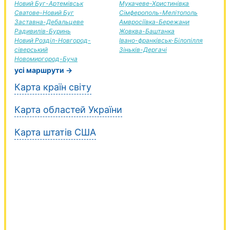
Новий Буг-Артемівськ
Мукачеве-Христинівка
Сватове-Новий Буг
Сімферополь-Мелітополь
Заставна-Дебальцеве
Амвросіївка-Бережани
Радивилів-Буринь
Жовква-Баштанка
Новий Розділ-Новгород-
Івано-франківськ-Білопілля
сіверський
Зіньків-Дергачі
Новомиргород-Буча
усі маршрути →
Карта країн світу
Карта областей України
Карта штатів США