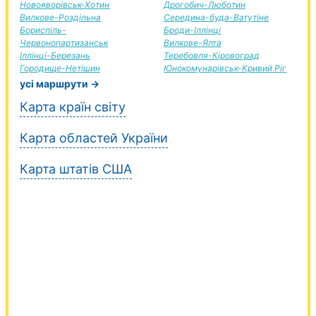
Новояворівськ-Хотин
Дрогобич-Люботин
Вилкове-Роздільна
Середина-буда-Ватутіне
Бориспіль-
Броди-Іллінці
Червонопартизанськ
Вилкове-Ялта
Іллінці-Березань
Теребовля-Кіровоград
Городище-Нетішин
Юнокомунарівськ-Кривий Ріг
усі маршрути →
Карта країн світу
Карта областей України
Карта штатів США