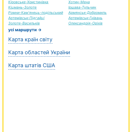
Кіровське-Христинівка
Хотин-Мена
Кіцмань-Золоте
Іршава-Тульчин
Ромни-Кам'янець-подільський
Армянськ-Добромиль
Артемівськ-Підгайці
Артемівськ-Гнівань
Золоте-Васильків
Олександрія-Оріхів
усі маршрути →
Карта країн світу
Карта областей України
Карта штатів США