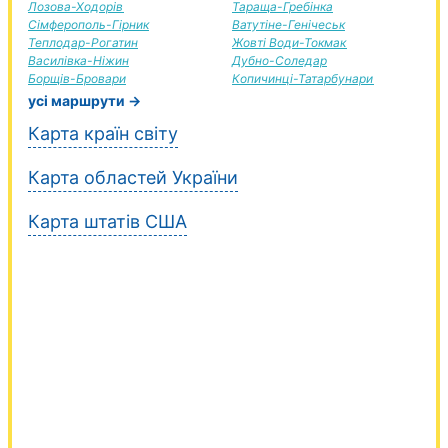
Лозова-Ходорів
Тараща-Гребінка
Сімферополь-Гірник
Ватутіне-Генічеськ
Теплодар-Рогатин
Жовті Води-Токмак
Василівка-Ніжин
Дубно-Соледар
Борщів-Бровари
Копичинці-Татарбунари
усі маршрути →
Карта країн світу
Карта областей України
Карта штатів США