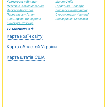
Краматорськ-Вінниця
Малин-Зміїв
Лутугине-Комсомольське
Городенка-Бровари
Черкаси-Богуслав
Білозерське-Луганськ
Перевальськ-Галич
Сторожинець-Чернівці
Біла Церква-Виноградів
Білозерське-Березівка
Зимогір'я-Рожище
усі маршрути →
Карта країн світу
Карта областей України
Карта штатів США