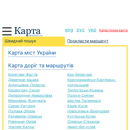
eng
рус
укр
Кадастрова карта
Добропілля-Великі Мости дорога, маршрут
Швидкий пошук
Прокласти маршрут
Добропілля-Великі Мости, автомобільна дорога, опис
Карта міст України
+
Карта доріг та маршрутів
−
Берегове-Фастів
Бар-Берислав
Димитров-Іршава
Красноармійськ-Кам'янець-
Андрушівка-Попасна
подільський
Кіровоград-Сколе
Теплогірськ-Кіцмань
Дніпрорудне-Амвросіївка
Пологи-Снятин
Миронівка-Ясинувата
Шостка-Тисмениця
Сарни-Ужгород
Канів-Косів
Полтава-Зборів
Новоселиця-Вахрушеве
Радивилів-Олевськ
Куп'янськ-Хотин
Ровеньки-Оріхів
Олевськ-Стаханов
Чортків-Калуш
Ізмаїл-Богуслав