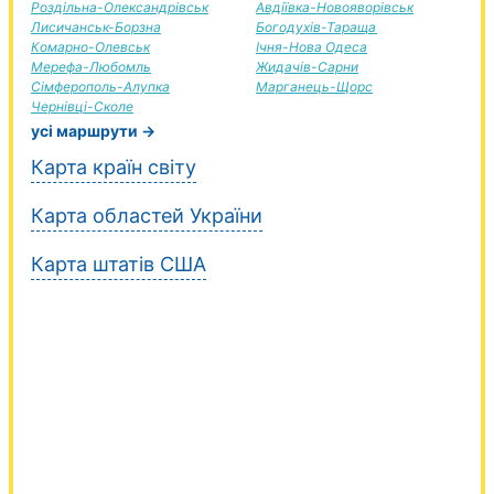
Роздільна-Олександрівськ
Авдіївка-Новояворівськ
Лисичанськ-Борзна
Богодухів-Тараща
Комарно-Олевськ
Ічня-Нова Одеса
Мерефа-Любомль
Жидачів-Сарни
Сімферополь-Алупка
Марганець-Щорс
Чернівці-Сколе
усі маршрути →
Карта країн світу
Карта областей України
Карта штатів США