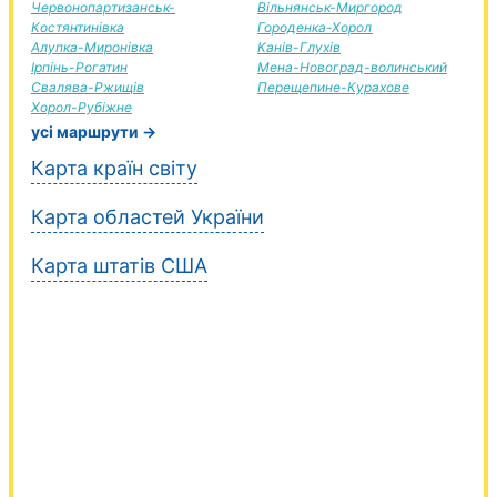
Червонопартизанськ-
Вільнянськ-Миргород
Костянтинівка
Городенка-Хорол
Алупка-Миронівка
Канів-Глухів
Ірпінь-Рогатин
Мена-Новоград-волинський
Свалява-Ржищів
Перещепине-Курахове
Хорол-Рубіжне
усі маршрути →
Карта країн світу
Карта областей України
Карта штатів США