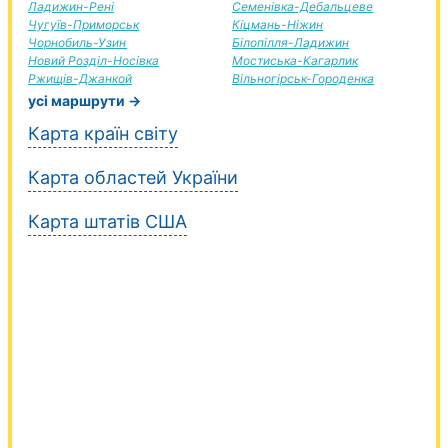
Ладижин-Рені
Семенівка-Дебальцеве
Чугуїв-Приморськ
Кіцмань-Ніжин
Чорнобиль-Узин
Білопілля-Ладижин
Новий Розділ-Носівка
Мостиська-Кагарлик
Ржищів-Джанкой
Вільногірськ-Городенка
усі маршрути →
Карта країн світу
Карта областей України
Карта штатів США