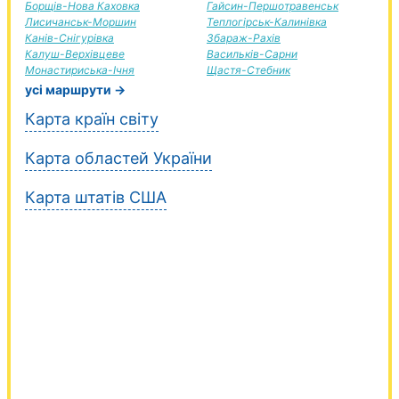
Борщів-Нова Каховка
Гайсин-Першотравенськ
Лисичанськ-Моршин
Теплогірськ-Калинівка
Канів-Снігурівка
Збараж-Рахів
Калуш-Верхівцеве
Васильків-Сарни
Монастириська-Ічня
Щастя-Стебник
усі маршрути →
Карта країн світу
Карта областей України
Карта штатів США