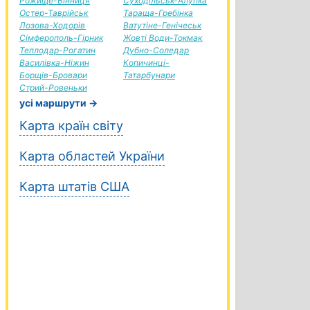
Рожище-Вінниця
Суходільськ-Алупка
Остер-Таврійськ
Тараща-Гребінка
Лозова-Ходорів
Ватутіне-Генічеськ
Сімферополь-Гірник
Жовті Води-Токмак
Теплодар-Рогатин
Дубно-Соледар
Василівка-Ніжин
Копичинці-
Борщів-Бровари
Татарбунари
Стрий-Ровеньки
усі маршрути →
Карта країн світу
Карта областей України
Карта штатів США