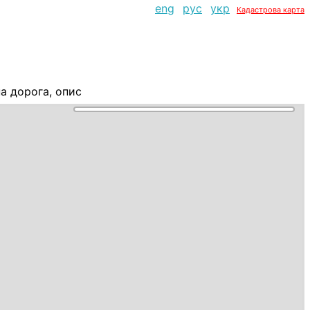
eng
рус
укр
Кадастрова карта
а дорога, опис