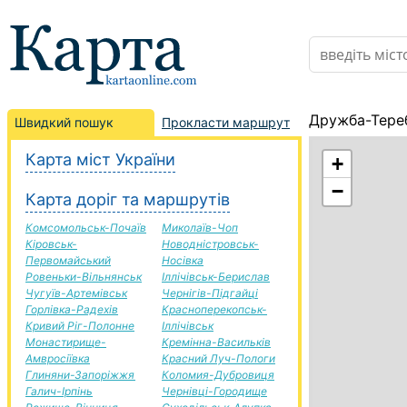
Дружба-Тереб
Швидкий пошук
Прокласти маршрут
Карта міст України
+
−
Карта доріг та маршрутів
Комсомольськ-Почаїв
Миколаїв-Чоп
Кіровськ-
Новодністровськ-
Первомайський
Носівка
Ровеньки-Вільнянськ
Іллічівськ-Берислав
Чугуїв-Артемівськ
Чернігів-Підгайці
Горлівка-Радехів
Красноперекопськ-
Кривий Ріг-Полонне
Іллічівськ
Монастирище-
Кремінна-Васильків
Амвросіївка
Красний Луч-Пологи
Глиняни-Запоріжжя
Коломия-Дубровиця
Галич-Ірпінь
Чернівці-Городище