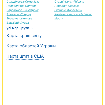
Суходільськ-Семенівка
Старий Крим-Гнівань
Новоселиця-Полтава
Лебедин-Носівка
Барвінкове-Шахтарськ
Глобине-Коростень
Алчевськ-Ківерці
Камінь-каширський-Великі
Торез-Апостолове
Мости
Вашківці-Луцьк
усі маршрути →
Карта країн світу
Карта областей України
Карта штатів США