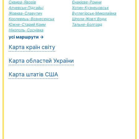
Сквира-Яворів
Єнакієве-Ромни
Алчевськ-Підгайці
Хотин-Кузнецовськ
Жовква-Славутич
Вуглегірськ-Миколаївка
Кролевець-Вознесенськ
Шпола-Жовті Води
Южне-Старий Крим
Тальне-Болград
Нікополь-Соснівка
усі маршрути →
Карта країн світу
Карта областей України
Карта штатів США