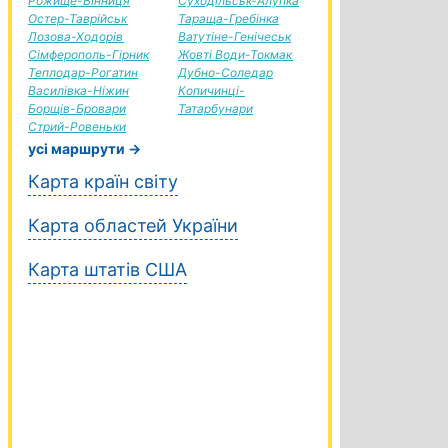
Рожище-Вінниця
Суходільськ-Алупка
Остер-Таврійськ
Тараща-Гребінка
Лозова-Ходорів
Ватутіне-Генічеськ
Сімферополь-Гірник
Жовті Води-Токмак
Теплодар-Рогатин
Дубно-Соледар
Василівка-Ніжин
Копичинці-
Борщів-Бровари
Татарбунари
Стрий-Ровеньки
усі маршрути →
Карта країн світу
Карта областей України
Карта штатів США