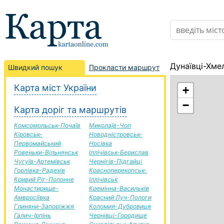
Дунаївці-Хме
Швидкий пошук
Прокласти маршрут
Карта міст України
+
−
Карта доріг та маршрутів
Комсомольськ-Почаїв
Миколаїв-Чоп
Кіровськ-
Новодністровськ-
Первомайський
Носівка
Ровеньки-Вільнянськ
Іллічівськ-Берислав
Чугуїв-Артемівськ
Чернігів-Підгайці
Горлівка-Радехів
Красноперекопськ-
Кривий Ріг-Полонне
Іллічівськ
Монастирище-
Кремінна-Васильків
Амвросіївка
Красний Луч-Пологи
Глиняни-Запоріжжя
Коломия-Дубровиця
Галич-Ірпінь
Чернівці-Городище