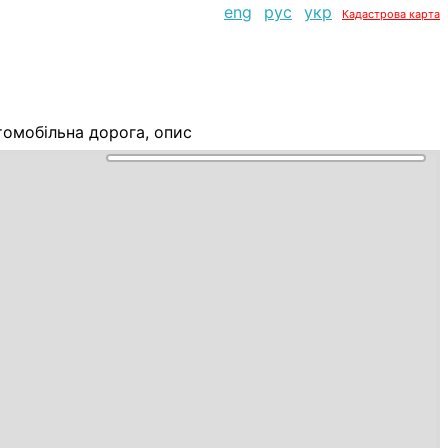
eng
рус
укр
Кадастрова карта
томобільна дорога, опис