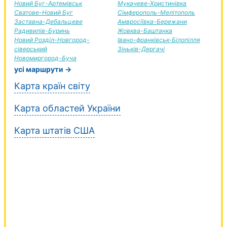
Новий Буг-Артемівськ
Мукачеве-Христинівка
Сватове-Новий Буг
Сімферополь-Мелітополь
Заставна-Дебальцеве
Амвросіївка-Бережани
Радивилів-Буринь
Жовква-Баштанка
Новий Розділ-Новгород-
Івано-франківськ-Білопілля
сіверський
Зіньків-Дергачі
Новомиргород-Буча
усі маршрути →
Карта країн світу
Карта областей України
Карта штатів США