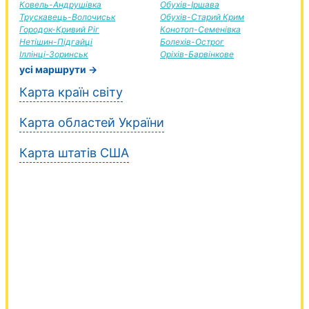
Ковель-Андрушівка
Обухів-Іршава
Трускавець-Волочиськ
Обухів-Старий Крим
Городок-Кривий Ріг
Конотоп-Семенівка
Нетішин-Підгайці
Болехів-Острог
Іллінці-Зоринськ
Оріхів-Барвінкове
усі маршрути →
Карта країн світу
Карта областей України
Карта штатів США