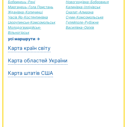
Бобринець-Рені
Новогродівка-Бобровиця
Марганець-Гола Пристань
Калинівка-Іллічівськ
Жданівка-Копичинці
Скалат-Алмазна
Часів Яр-Костянтинівка
Суми-Комсомольське
Цюрупинськ-Комсомольськ
Гуляйполе-Рубіжне
Молодогвардійськ-
Василівка-Оріхів
Вільногірськ
усі маршрути →
Карта країн світу
Карта областей України
Карта штатів США