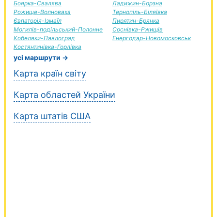
Боярка-Свалява
Ладижин-Борзна
Рожище-Волноваха
Тернопіль-Біляївка
Євпаторія-Ізмаїл
Пирятин-Брянка
Могилів-подільський-Полонне
Соснівка-Ржищів
Кобеляки-Павлоград
Енергодар-Новомосковськ
Костянтинівка-Горлівка
усі маршрути →
Карта країн світу
Карта областей України
Карта штатів США