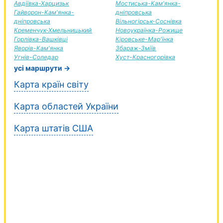
Авдіївка-Харцизьк
Мостиська-Кам'янка-
Гайворон-Кам'янка-
дніпровська
дніпровська
Вільногірськ-Соснівка
Кременчук-Хмельницький
Новоукраїнка-Рожище
Горлівка-Вашківці
Кіровське-Мар'їнка
Яворів-Кам'янка
Збараж-Зміїв
Угнів-Соледар
Хуст-Красногорівка
усі маршрути →
Карта країн світу
Карта областей України
Карта штатів США