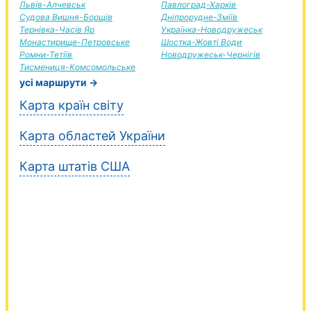
Львів-Алчевськ
Павлоград-Харків
Судова Вишня-Борщів
Дніпрорудне-Зміїв
Тернівка-Часів Яр
Українка-Новодружеськ
Монастирище-Петровське
Шостка-Жовті Води
Ромни-Тетіїв
Новодружеськ-Чернігів
Тисмениця-Комсомольське
усі маршрути →
Карта країн світу
Карта областей України
Карта штатів США