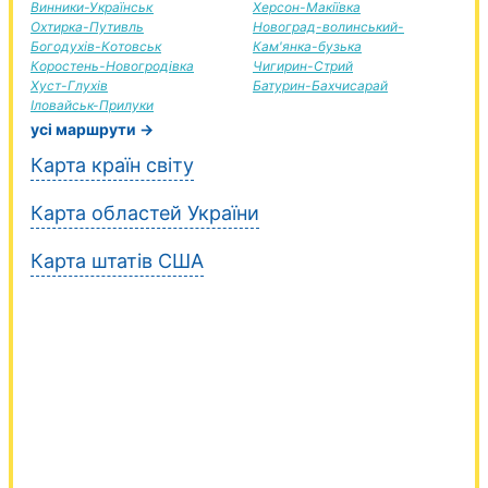
Винники-Українськ
Херсон-Макіївка
Охтирка-Путивль
Новоград-волинський-
Богодухів-Котовськ
Кам'янка-бузька
Коростень-Новогродівка
Чигирин-Стрий
Хуст-Глухів
Батурин-Бахчисарай
Іловайськ-Прилуки
усі маршрути →
Карта країн світу
Карта областей України
Карта штатів США