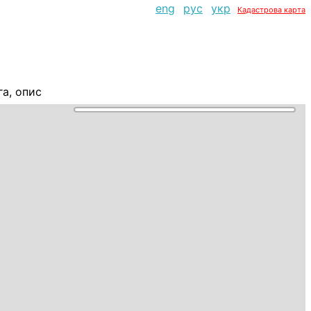
eng
рус
укр
Кадастрова карта
га, опис