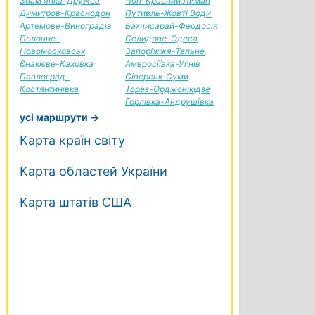
Знам'янка-Дружба
Чоп-Красний Лиман
Димитров-Краснодон
Путивль-Жовті Води
Артемове-Виноградів
Бахчисарай-Феодосія
Полонне-
Селидове-Одеса
Новомосковськ
Запоріжжя-Тальне
Єнакієве-Каховка
Амвросіївка-Угнів
Павлоград-
Сіверськ-Суми
Костянтинівка
Торез-Орджонікідзе
Горлівка-Андрушівка
усі маршрути →
Карта країн світу
Карта областей України
Карта штатів США