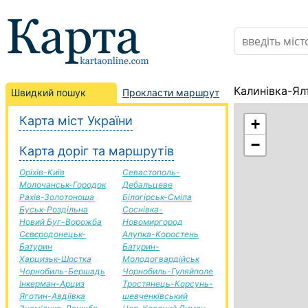
Калинівка-Ял
Швидкий пошук
Прокласти маршрут
Карта міст України
+
−
Карта доріг та маршрутів
Оріхів-Київ
Севастополь-
Молочанськ-Городок
Дебальцеве
Рахів-Золотоноша
Білогірськ-Сміла
Буськ-Роздільна
Соснівка-
Новий Буг-Ворожба
Новомиргород
Сєвєродонецьк-
Алупка-Коростень
Батурин
Батурин-
Харцизьк-Шостка
Молодогвардійськ
Чорнобиль-Бершадь
Чорнобиль-Гуляйполе
Інкерман-Арциз
Тростянець-Корсунь-
Яготин-Авдіївка
шевченківський