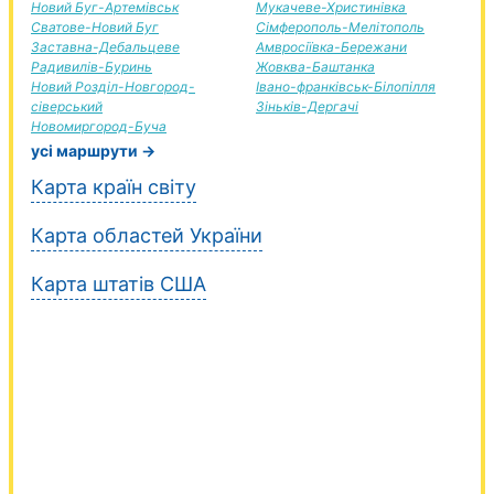
Новий Буг-Артемівськ
Мукачеве-Христинівка
Сватове-Новий Буг
Сімферополь-Мелітополь
Заставна-Дебальцеве
Амвросіївка-Бережани
Радивилів-Буринь
Жовква-Баштанка
Новий Розділ-Новгород-
Івано-франківськ-Білопілля
сіверський
Зіньків-Дергачі
Новомиргород-Буча
усі маршрути →
Карта країн світу
Карта областей України
Карта штатів США