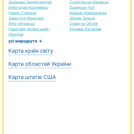
Заліщики-Звенигородка
Суходільськ-Кіровськ
Енергодар-Кролевець
Зоринськ-Чоп
Умань-Глиняни
Борщів-Новоазовськ
Зимогір'я-Миколаїв
Зборів-Тальне
Ялта-Алчевськ
Славута-Обухів
Новоград-волинський-
Кодима-Кагарлик
Прилуки
усі маршрути →
Карта країн світу
Карта областей України
Карта штатів США