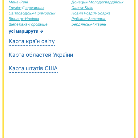
Мена-Рені
Донецьк-Молодогвардійськ
Глухів-Дзержинськ
Сарни-Кілія
Світловодськ-Приморськ
Новий Розділ-Боярка
Вінниця-Носівка
Рубіжне-Заставна
Шепетівка-Городище
Бердянськ-Гнівань
усі маршрути →
Карта країн світу
Карта областей України
Карта штатів США