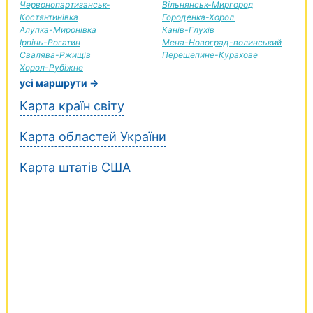
Червонопартизанськ-
Вільнянськ-Миргород
Костянтинівка
Городенка-Хорол
Алупка-Миронівка
Канів-Глухів
Ірпінь-Рогатин
Мена-Новоград-волинський
Свалява-Ржищів
Перещепине-Курахове
Хорол-Рубіжне
усі маршрути →
Карта країн світу
Карта областей України
Карта штатів США