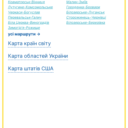
Краматорськ-Вінниця
Малин-Зміїв
Лутугине-Комсомольське
Городенка-Бровари
Черкаси-Богуслав
Білозерське-Луганськ
Перевальськ-Галич
Сторожинець-Чернівці
Біла Церква-Виноградів
Білозерське-Березівка
Зимогір'я-Рожище
усі маршрути →
Карта країн світу
Карта областей України
Карта штатів США