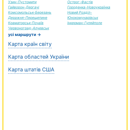
Узин-Пустомити
Острог-Фастів
Гайворон-Дергачі
Городенка-Новоукраїнка
Комсомольськ-Березань
Новий Розділ-
Деражня-Перещепине
Юнокомунарівськ
Краматорськ-Почаїв
Інкерман-Гуляйполе
Червоноград-Алчевськ
усі маршрути →
Карта країн світу
Карта областей України
Карта штатів США