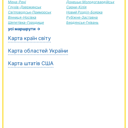
Мена-Рені
Донецьк-Молодогвардійськ
Глухів-Дзержинськ
Сарни-Кілія
Світловодськ-Приморськ
Новий Розділ-Боярка
Вінниця-Носівка
Рубіжне-Заставна
Шепетівка-Городище
Бердянськ-Гнівань
усі маршрути →
Карта країн світу
Карта областей України
Карта штатів США