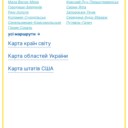
Мала Виска-Мена
Красний Луч-Першотравенськ
Городище-Бердичів
Сарни-Ялта
Рені-Золоте
Запоріжжя-Тячів
Коломия-Суходільськ
Середина-буда-Збараж
Синельникове-Комсомольське
Путивль-Галич
Гірник-Сокаль
усі маршрути →
Карта країн світу
Карта областей України
Карта штатів США