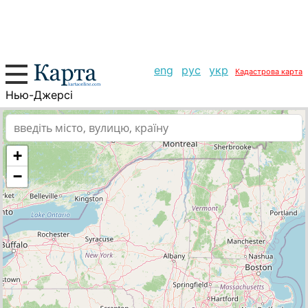
eng
рус
укр
Кадастрова карта
Нью-Джерсі
+
−